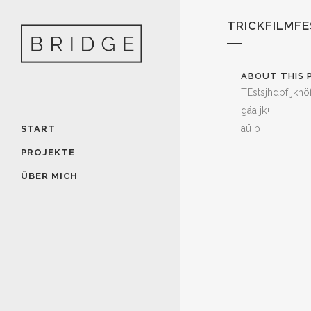
TRICKFILMFE
ABOUT THIS 
TEstsjhdbf jkhö
gäa jk+
aü b
START
PROJEKTE
ÜBER MICH