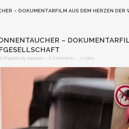
HER – DOKUMENTARFILM AUS DEM HERZEN DER
ONNENTAUCHER – DOKUMENTARFIL
FGESELLSCHAFT
in
Projekte
by
isalusion
0 Comments
0
Likes