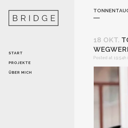
TONNENTAUC
18 OKT.
T
WEGWER
START
Posted at 19:54h
PROJEKTE
ÜBER MICH