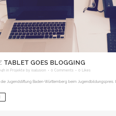
Z
TABLET GOES BLOGGING
04h
in
Projekte
by
isalusion
0 Comments
0
Likes
die Jugendstiftung Baden-Württemberg beim Jugendbildungspreis. b
E