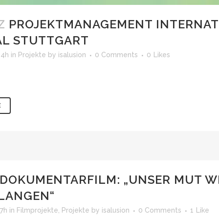
Z
PROJEKTMANAGEMENT INTERNATI
AL STUTTGART
44h
in
Projekte
by
isalusion
0 Comments
0
Likes
E
DOKUMENTARFILM: „UNSER MUT W
LANGEN“
57h
in
Filmprojekte
,
Projekte
by
isalusion
0 Comments
1
Like