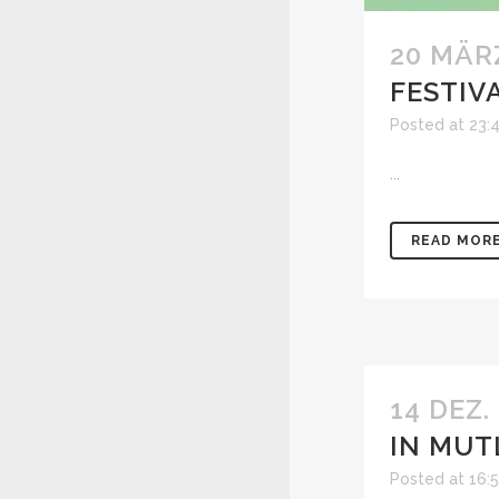
20 MÄR
FESTIV
Posted at 23:
...
READ MOR
14 DEZ.
IN MUT
Posted at 16: