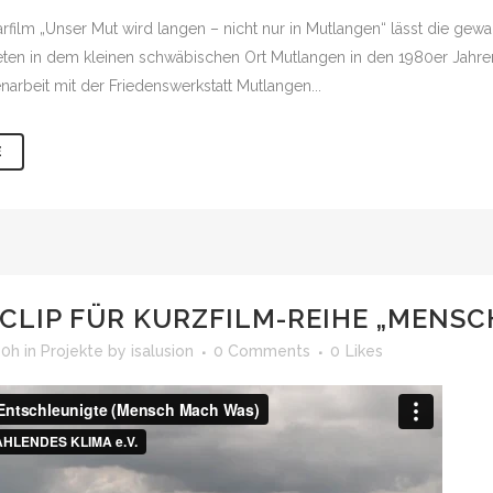
film „Unser Mut wird langen – nicht nur in Mutlangen“ lässt die gewal
keten in dem kleinen schwäbischen Ort Mutlangen in den 1980er Jahr
arbeit mit der Friedenswerkstatt Mutlangen...
E
CLIP FÜR KURZFILM-REIHE „MENS
40h
in
Projekte
by
isalusion
0 Comments
0
Likes