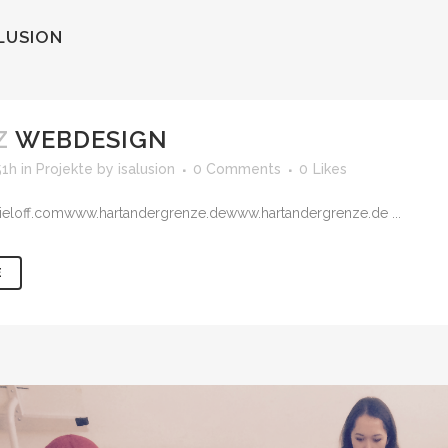
LUSION
Z
WEBDESIGN
51h
in
Projekte
by
isalusion
0 Comments
0
Likes
rieloff.comwww.hartandergrenze.dewww.hartandergrenze.de ...
E