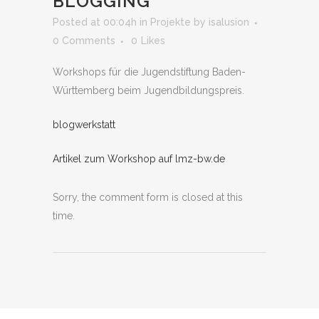
BLOGGING
Posted at 00:04h
in
Projekte
by
isalusion
0 Comments
0
Likes
Workshops für die Jugendstiftung Baden-
Württemberg beim Jugendbildungspreis.
blogwerkstatt
Artikel zum Workshop auf lmz-bw.de
Sorry, the comment form is closed at this
time.